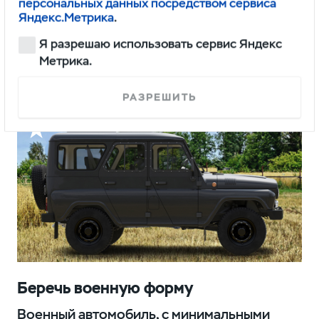
Задняя подвеска с полуэллиптическими
персональных данных посредством сервиса
Яндекс.Метрика
.
рессорами делает автомобиль устойчивым
к экстремальным нагрузкам и надежным
Я разрешаю использовать сервис Яндекс
на бездорожье.
Метрика.
РАЗРЕШИТЬ
Беречь военную форму
Военный автомобиль, с минимальными