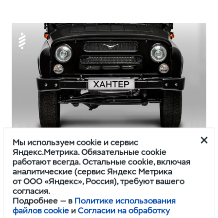
Мы используем cookie и сервис
Подвеска
Яндекс.Метрика. Обязательные cookie
работают всегда. Остальные cookie, включая
Передняя пружинная подвеска
аналитические (сервис Яндекс Метрика
обеспечивает хорошую управляемость,
от ООО «Яндекс», Россия), требуют вашего
согласия.
комфорт для пассажиров и проста
Подробнее — в
Политике использования
в обслуживании.
файлов cookie
и
Согласии на обработку