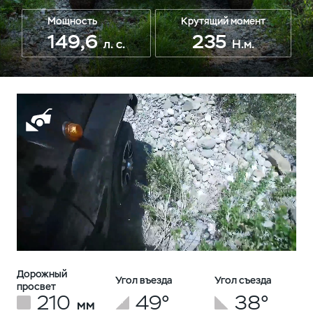
Мощность
Крутящий момент
149,6
235
л. с.
Н.м.
Дорожный
Угол въезда
Угол съезда
просвет
210
49°
38°
мм