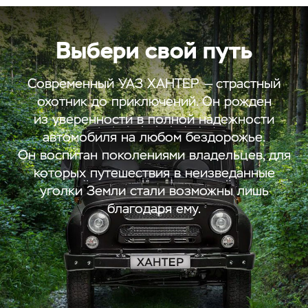
Выбери свой путь
Современный УАЗ ХАНТЕР — страстный
охотник до приключений. Он рожден
из уверенности в полной надежности
автомобиля на любом бездорожье.
Он воспитан поколениями владельцев, для
которых путешествия в неизведанные
уголки Земли стали возможны лишь
благодаря ему.