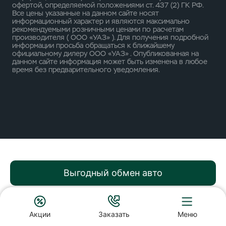
офертой, определяемой положениями ст. 437 (2) ГК РФ.
Все цены указанные на данном сайте носят
информационный характер и являются максимально
рекомендуемыми розничными ценами по расчетам
производителя ( ООО «УАЗ» ). Для получения подробной
информации просьба обращаться к ближайшему
официальному дилеру ООО «УАЗ» . Опубликованная на
данном сайте информация может быть изменена в любое
время без предварительного уведомления.
Выгодный обмен авто
Акции
Заказать
Меню