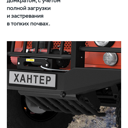
домкратом, с учётом
полной загрузки
и застревания
в топких почвах.