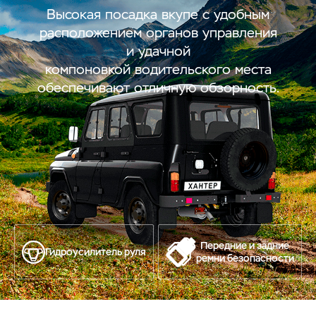
Высокая посадка вкупе с удобным
расположением органов управления
и удачной
компоновкой водительского места
обеспечивают отличную обзорность.
Передние и задние
Гидроусилитель руля
ремни безопасности