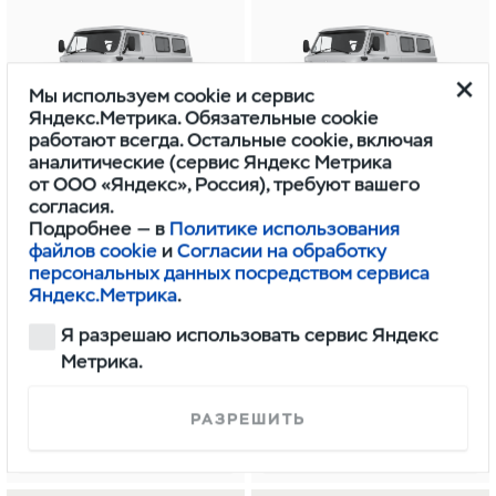
Мы используем cookie и сервис
Яндекс.Метрика. Обязательные cookie
работают всегда. Остальные cookie, включая
аналитические (сервис Яндекс Метрика
от ООО «Яндекс», Россия), требуют вашего
согласия.
Выгода до 346 000 ₽
Выгода до 346 000 ₽
Подробнее — в
Политике использования
Буханка
Буханка
файлов cookie
и
Согласии на обработку
персональных данных посредством сервиса
1 314 000 ₽
1 314 000 ₽
Яндекс.Метрика
.
Комби 5 мест
Комби 5 мест
Я разрешаю использовать сервис Яндекс
Метрика.
2026 г.в.
2026 г.в.
УАЗ АВТОТЕХОБСЛУЖИВАНИЕ (КОНТИ)
УАЗ АВТОТЕХОБСЛУЖИВАНИЕ (КОНТИ)
РАЗРЕШИТЬ
ОСТАВИТЬ ЗАЯВКУ
ОСТАВИТЬ ЗАЯВКУ