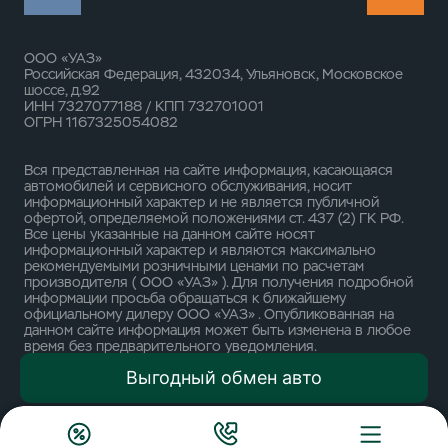
ООО «УАЗ»
Российская Федерация, 432034, Ульяновск, Московское
шоссе, д.92
ИНН 7327077188 / КПП 732701001
ОГРН 1167325054082
Вся представленная на сайте информация, касающаяся
автомобилей и сервисного обслуживания, носит
информационный характер и не является публичной
офертой, определяемой положениями ст. 437 (2) ГК РФ.
Все цены указанные на данном сайте носят
информационный характер и являются максимально
рекомендуемыми розничными ценами по расчетам
производителя ( ООО «УАЗ» ). Для получения подробной
информации просьба обращаться к ближайшему
официальному дилеру ООО «УАЗ» . Опубликованная на
данном сайте информация может быть изменена в любое
время без предварительного уведомления.
Выгодный обмен авто