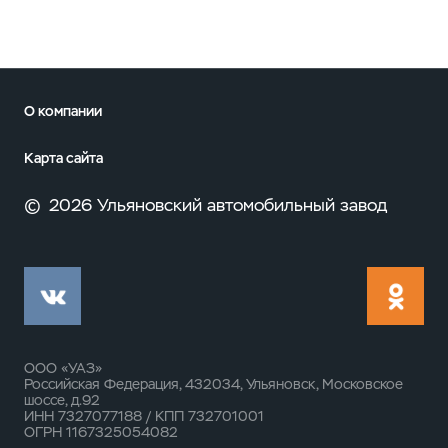
О компании
Карта сайта
©
2026 Ульяновский автомобильный завод
ООО «УАЗ»
Российская Федерация, 432034, Ульяновск, Московское
шоссе, д.92
ИНН 7327077188 / КПП 732701001
ОГРН 1167325054082