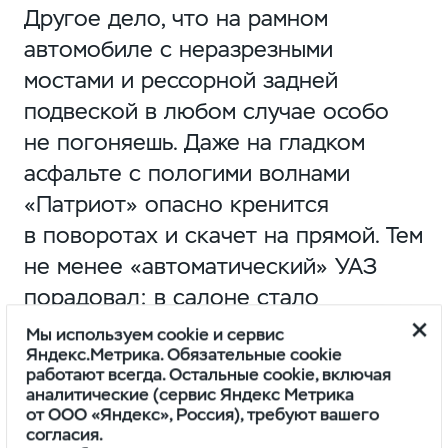
Другое дело, что на рамном
автомобиле с неразрезными
мостами и рессорной задней
подвеской в любом случае особо
не погоняешь. Даже на гладком
асфальте с пологими волнами
«Патриот» опасно кренится
в поворотах и скачет на прямой. Тем
не менее «автоматический» УАЗ
порадовал: в салоне стало
определенно тише по сравнению
Мы используем cookie и сервис
Яндекс.Метрика. Обязательные cookie
с «механической» версией,
работают всегда. Остальные cookie, включая
на которой пришлось много
аналитические (сервис Яндекс Метрика
от ООО «Яндекс», Россия), требуют вашего
поколесить по дорогам Кольского
согласия.