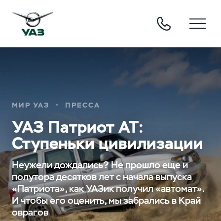
МИР УАЗ
ПРЕССА
УАЗ Патриот АТ:
Ступеньки цивилизации
Неужели дождались? Не прошло еще и
полутора десятков лет с начала выпуска
«Патриота», как УАЗик получил «автомат».
И чтобы его оценить, мы забрались в Край
оврагов