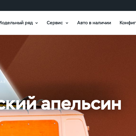
Модельный ряд
Сервис
Авто в наличии
Конфиг
УАЗ
ский апельсин