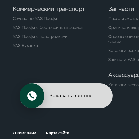
Коммерческий транспорт
Запчасти
Семейство УАЗ Профи
Масла и экспл
УАЗ Профи с бортовой платформой
Оригинальные 
УАЗ Профи с надстройками
Определение п
частей
УАЗ Буханка
Каталоги расх
Запчасти УАЗ 
Аксессуар
Каталоги аксес
Обменять авто
О компании
Карта сайта