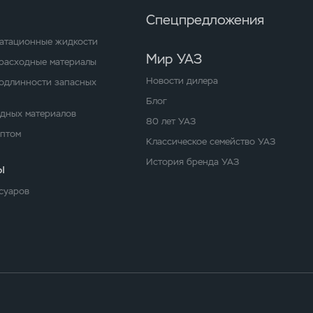
Спецпредложения
уатационные жидкости
Мир УАЗ
расходные материалы
Новости дилера
одлинности запасных
Блог
одных материалов
80 лет УАЗ
оптом
Классическое семейство УАЗ
История бренда УАЗ
ы
суаров