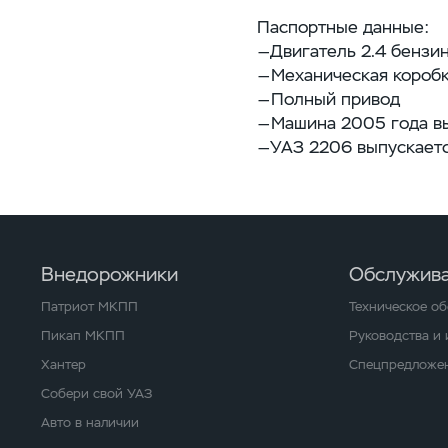
Паспортные данные:
—Двигатель 2.4 бензин
—Механическая коробк
—Полный привод
—Машина 2005 года вы
—УАЗ 2206 выпускаетс
Внедорожники
Обслужива
Патриот МКПП
Техническое о
Пикап МКПП
Руководства и
Хантер
Спецпредложен
Собери свой УАЗ
Авто в наличии